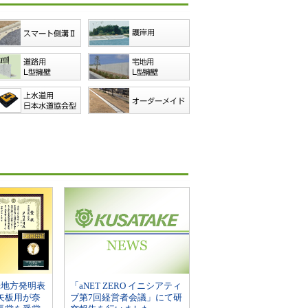
畿地方発明表
「aNET ZERO イニシアティ
矢板用が奈
ブ第7回経営者会議」にて研