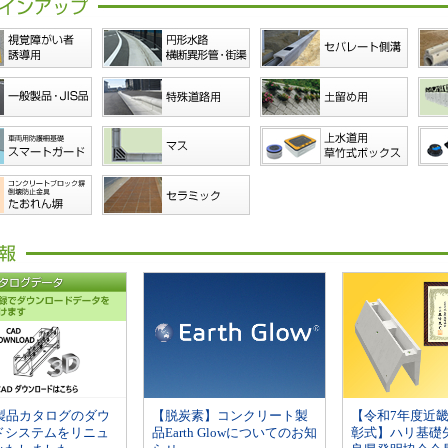
・製品カタログのダウ
【脱炭素】コンクリート製
【令和7年度近
ドシステムをリニュ
品Earth Glowについてのお知
彰式】ハリ基礎