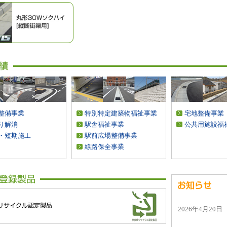
整備事業
特別特定建築物福祉事業
宅地整備事業
り解消
駅舎福祉事業
公共用施設福
・短期施工
駅前広場整備事業
線路保全事業
2026年4月20日