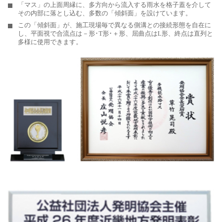
「マス」の上面周縁に、多方向から流入する雨水を格子蓋を介して
その内部に落とし込む、多数の「傾斜面」を設けています。
この「傾斜面」が、施工現場毎で異なる側溝との接続形態を自在に
し、平面視で合流点は－形･T形･＋形、屈曲点はL形、終点は直列と
多様に使用できます。