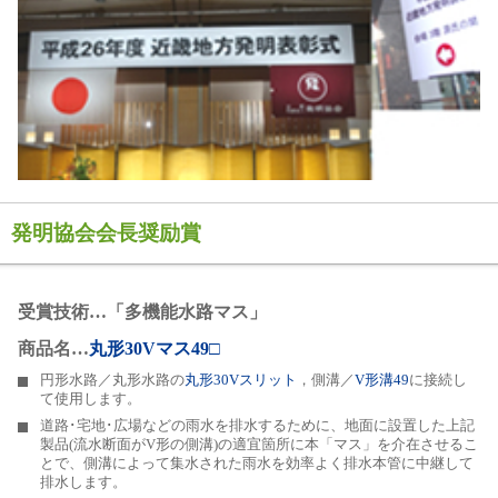
発明協会会長奨励賞
受賞技術…「多機能水路マス」
商品名…
丸形30Vマス49□
円形水路／丸形水路の
丸形30Vスリット
，側溝／
V形溝49
に接続し
て使用します。
道路･宅地･広場などの雨水を排水するために、地面に設置した上記
製品(流水断面がV形の側溝)の適宜箇所に本「マス」を介在させるこ
とで、側溝によって集水された雨水を効率よく排水本管に中継して
排水します。