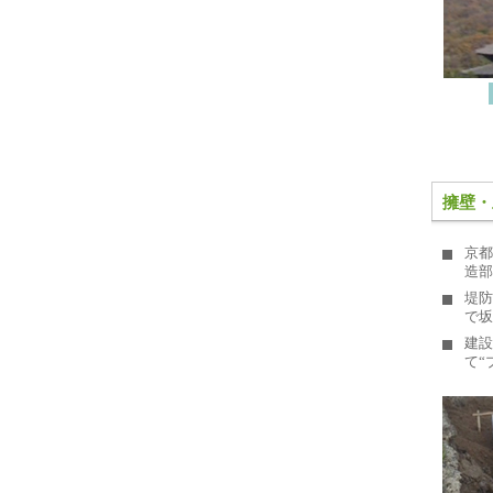
擁壁・
京都
造部
堤防
で坂
建設
て“