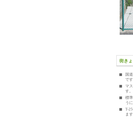
街きょ
国道
で
マス
す。
標準
うに
T-
ます