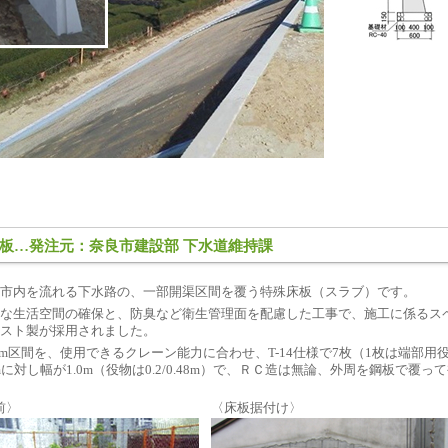
板…発注元：奈良市建設部 下水道維持課
市内を流れる下水路の、一部開渠区間を覆う特殊床板（スラブ）です。
な生活空間の確保と、防臭など衛生管理面を配慮した工事で、施工に係るス
スト製が採用されました。
48m区間を、使用できるクレーン能力に合わせ、T-14仕様で7枚（1枚は端
6mに対し幅が1.0m（役物は0.2/0.48m）で、ＲＣ造は無論、外周を鋼板で覆
前〉
〈床板据付け〉