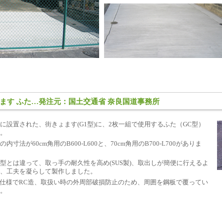
ます ふた…発注元：国土交通省 奈良国道事務所
に設置された、街きょます(G1型)に、2枚一組で使用するふた（GC型）
す。
の内寸法が60cm角用のB600-L600と、70cm角用のB700-L700がありま
型とは違って、取っ手の耐久性を高め(SUS製)、取出しが簡便に行えるよ
、工夫を凝らして製作しました。
25仕様でRC造、取扱い時の外周部破損防止のため、周囲を鋼板で覆ってい
。