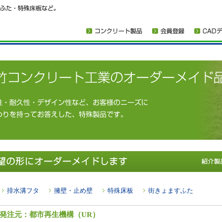
排水溝フタ
擁壁・止め壁
特殊床板
街きょますふた
発注元：都市再生機構（UR）