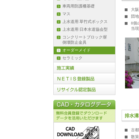
車両用防護柵基礎
大阪
マス
団地
上水道用 草竹式ボックス
8個
当現
上水道用 日本水道協会型
コンクリートブロック塀
倒壊防止金具
オーダーメイド
セラミック
排水溝
古都
散策