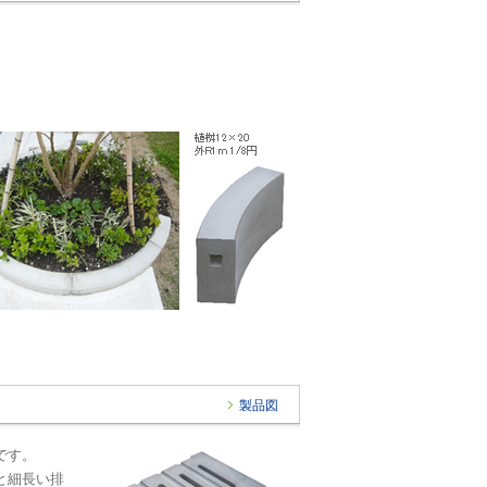
製品図
です。
と細長い排