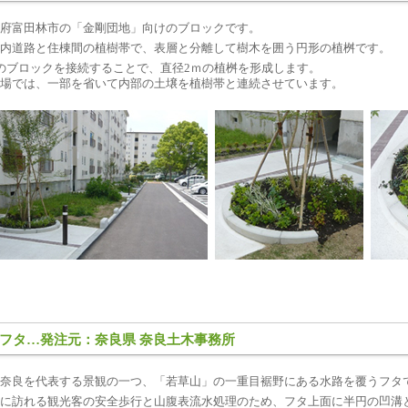
府富田林市の「金剛団地」向けのブロックです。
内道路と住棟間の植樹帯で、表層と分離して樹木を囲う円形の植桝です。
のブロックを接続することで、直径2ｍの植桝を形成します。
場では、一部を省いて内部の土壌を植樹帯と連続させています。
フタ…発注元：奈良県 奈良土木事務所
奈良を代表する景観の一つ、「若草山」の一重目裾野にある水路を覆うフタ
に訪れる観光客の安全歩行と山腹表流水処理のため、フタ上面に半円の凹溝