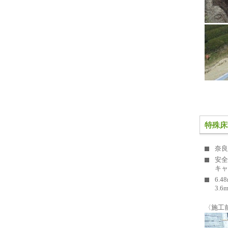
特殊床
奈良
安全
キャ
6.
3.
〈施工