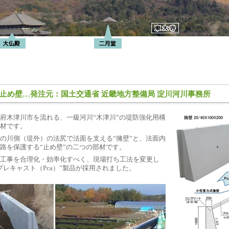
止め壁…発注元：国土交通省 近畿地方整備局 淀川河川事務所
府木津川市を流れる、一級河川“木津川”の堤防強化用構
材です。
の川側（堤外）の法尻で法面を支える“擁壁”と、法面内
路を保護する“止め壁”の二つの部材です。
工事を合理化・効率化すべく、現場打ち工法を変更し
プレキャスト（Pca）”製品が採用されました。