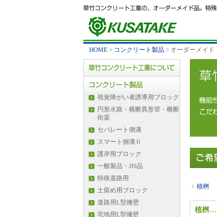
HOME
>
コンクリート製品
> オーダーメイド
視覚障がい者誘導用ブロック
円形水路・横断異形管・横断
街渠
セパレート側溝
スマート側溝Ⅱ
護岸用ブロック
一般製品・JIS品
特殊道路用
植桝
土留め用ブロック
道路用L型擁壁
植桝…
宅地用L型擁壁